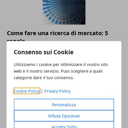
Come fare una ricerca di mercato: 5
regole
15/09/2019
Consenso sui Cookie
Utilizziamo i cookie per ottimizzare il nostro sito
web e il nostro servizio. Puoi scegliere a quali
categorie dare il tuo consenso.
Cookie Policy
|
Privacy Policy
Personalizza
Posizionamento su Google e link
Rifiuta Opzionali
building
Accetta Tutto