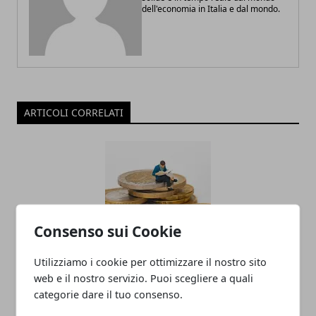
dell'economia in Italia e dal mondo.
ARTICOLI CORRELATI
Consenso sui Cookie
Utilizziamo i cookie per ottimizzare il nostro sito
Finanza aziendale e rischio
web e il nostro servizio. Puoi scegliere a quali
reputazionale: strumenti di
categorie dare il tuo consenso.
prevenzione