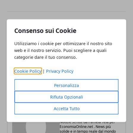
Facebook
Twitter
Whatsapp
Consenso sui Cookie
Utilizziamo i cookie per ottimizzare il nostro sito
web e il nostro servizio. Puoi scegliere a quali
categorie dare il tuo consenso.
Articolo Precedente
Articolo Successivo
La SEO per le attività locali:
Trading di azioni: tutte le
i vantaggi di una strategia
info più importanti al
Cookie Policy
|
Privacy Policy
localizzata
riguardo
Personalizza
Rifiuta Opzionali
Accetta Tutto
Redazione
Notizie scritte da Pamela Tela per
EconomiaOnline.net . News più
solide e in tempo reale dal mondo