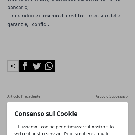
bancario;
Come ridurre il
rischio di credito
: il mercato delle
garanzie, i confidi.
Facebook
Twitter
Whatsapp
Articolo Precedente
Articolo Successivo
Come scegliere la carta di
Dove investire la liquidità
credito per liberi
oggi?
Consenso sui Cookie
professionisti
Utilizziamo i cookie per ottimizzare il nostro sito
web e il nostro servizio. Puoi scegliere a quali