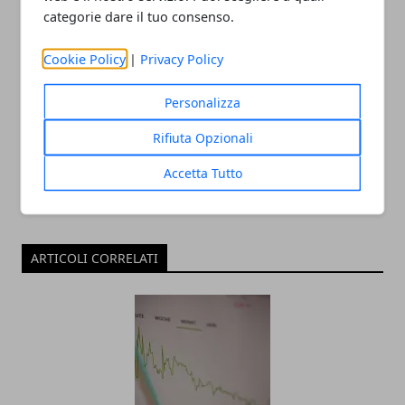
categorie dare il tuo consenso.
Redazione
Cookie Policy
|
Privacy Policy
Notizie scritte da Pamela Tela per
EconomiaOnline.net . News più
Personalizza
solide e in tempo reale dal mondo
dell'economia in Italia e dal mondo.
Rifiuta Opzionali
Accetta Tutto
ARTICOLI CORRELATI