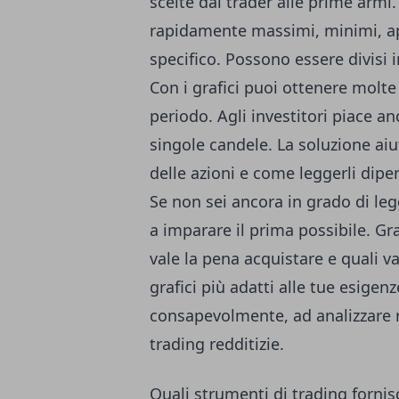
scelte dai trader alle prime armi.
rapidamente massimi, minimi, ape
specifico. Possono essere divisi in
Con i grafici puoi ottenere molt
periodo. Agli investitori piace anc
singole candele. La soluzione ai
delle azioni e come leggerli dipen
Se non sei ancora in grado di legge
a imparare il prima possibile. Gr
vale la pena acquistare e quali v
grafici più adatti alle tue esigen
consapevolmente, ad analizzare 
trading redditizie.
Quali strumenti di trading forni