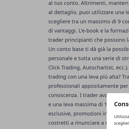
al tuo conto. Altrimenti, manterra
al dettaglio, puoi utilizzare una 
scegliere tra un massimo di 9 con
di vantaggi. L'e-book e la formaz
trader principianti che possono l
Un conto base ti dà già la possib
personale e tutta una serie di st
Click Trading, Autochartist, ecc.).
trading con una leva più alta? T
professionali appositamente per
conoscenza. I trader avanzati po
Cons
e una leva massima di 1: 200. In 
esclusive, promozioni interessant
Utilizzi
costretti a rinunciare a una certa 
sceglie