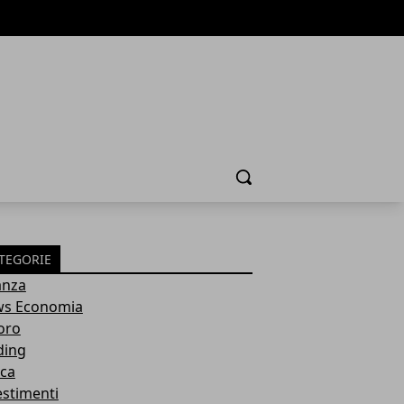
Cerca
TEGORIE
anza
s Economia
oro
ding
ca
estimenti