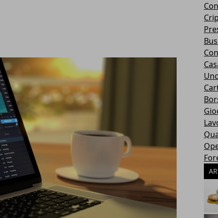
Con
Cri
Pres
Bus
Con
Cas
Unc
Car
Bor
Gio
Lav
Qua
Ope
For
AR