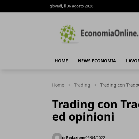
giovedì, il 06 agosto 2026
Economiaonline.net
HOME
NEWS ECONOMIA
LAVO
Home
Trading
Trading con Trado
Trading con Tr
ed opinioni
di
Redazione
06/04/2022