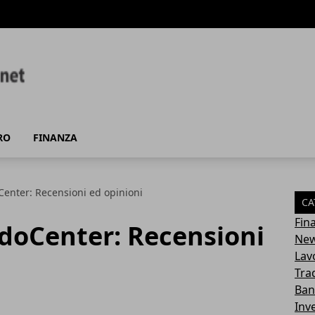
RO
FINANZA
Center: Recensioni ed opinioni
CA
Fin
adoCenter: Recensioni
New
Lav
Tra
Ban
Inv