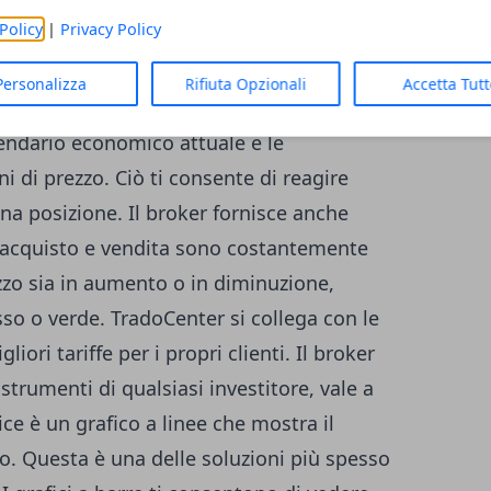
).
Policy
|
Privacy Policy
 trading efficaci?
Personalizza
Rifiuta Opzionali
Accetta Tut
si dei suoi clienti. Ogni investitore riceve
lendario economico attuale e le
ni di prezzo. Ciò ti consente di reagire
na posizione. Il broker fornisce anche
 di acquisto e vendita sono costantemente
zzo sia in aumento o in diminuzione,
sso o verde. TradoCenter si collega con le
iori tariffe per i propri clienti. Il broker
i strumenti di qualsiasi investitore, vale a
lice è un grafico a linee che mostra il
. Questa è una delle soluzioni più spesso