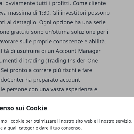
i ovviamente tutti i profitti. Come cliente
leva massima di 1:30. Gli investitori possono
ti al dettaglio. Ogni opzione ha una serie
ione gratuiti sono un'ottima soluzione per i
avorare sulle proprie conoscenze e abilità.
ilità di usufruire di un Account Manager
rumenti di trading (Trading Insider, One-
 Sei pronto a correre più rischi e fare
radoCenter ha preparato account
 le persone con una vasta esperienza e
ssono fare trading con un margine dello 0%
enso sui Cookie
questo caso, puoi contare su offerte
i e sconti. I trader professionisti sono
amo i cookie per ottimizzare il nostro sito web e il nostro servizio.
sicurezza per gli investitori inesperti (ad
re a quali categorie dare il tuo consenso.