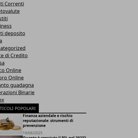
ti Correnti
ptovalute
titi
iness
ti deposito
a
ategorized
te di Credito
sa
co Online
oro Online
nto guadagna
razioni Binarie
ex
TICOLI POPOLARI
Finanza aziendale e rischio
reputazionale: strumenti di
prevenzione
19/06/2025
Quanto è cresciuto il PIL nel 2023?