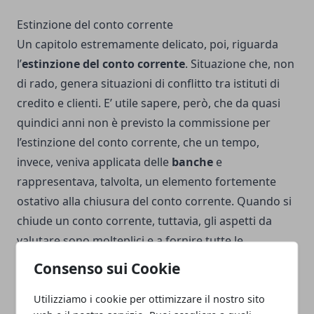
Estinzione del conto corrente
Un capitolo estremamente delicato, poi, riguarda
l’
estinzione del conto corrente
. Situazione che, non
di rado, genera situazioni di conflitto tra istituti di
credito e clienti. E’ utile sapere, però, che da quasi
quindici anni non è previsto la commissione per
l’estinzione del conto corrente, che un tempo,
invece, veniva applicata delle
banche
e
rappresentava, talvolta, un elemento fortemente
ostativo alla chiusura del conto corrente. Quando si
chiude un conto corrente, tuttavia, gli aspetti da
valutare sono molteplici e a fornire tutte le
informazioni dettagliate ci pensa
Consenso sui Cookie
contocorrente.net
,
la più autorevole fonte sul web
in materia. Quando si chiude un conto corrente,
Utilizziamo i cookie per ottimizzare il nostro sito